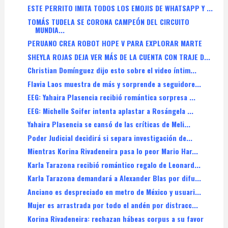
ESTE PERRITO IMITA TODOS LOS EMOJIS DE WHATSAPP Y ...
TOMÁS TUDELA SE CORONA CAMPEÓN DEL CIRCUITO
MUNDIA...
PERUANO CREA ROBOT HOPE V PARA EXPLORAR MARTE
SHEYLA ROJAS DEJA VER MÁS DE LA CUENTA CON TRAJE D...
Christian Domínguez dijo esto sobre el video íntim...
Flavia Laos muestra de más y sorprende a seguidore...
EEG: Yahaira Plasencia recibió romántica sorpresa ...
EEG: Michelle Soifer intenta aplastar a Rosángela ...
Yahaira Plasencia se cansó de las críticas de Meli...
Poder Judicial decidirá si separa investigación de...
Mientras Korina Rivadeneira pasa lo peor Mario Har...
Karla Tarazona recibió romántico regalo de Leonard...
Karla Tarazona demandará a Alexander Blas por difu...
Anciano es despreciado en metro de México y usuari...
Mujer es arrastrada por todo el andén por distracc...
Korina Rivadeneira: rechazan hábeas corpus a su favor