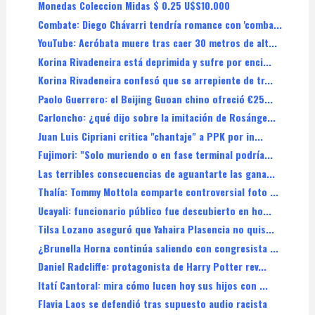
Monedas Coleccion Midas $ 0.25 U$S10.000
Combate: Diego Chávarri tendría romance con 'comba...
YouTube: Acróbata muere tras caer 30 metros de alt...
Korina Rivadeneira está deprimida y sufre por enci...
Korina Rivadeneira confesó que se arrepiente de tr...
Paolo Guerrero: el Beijing Guoan chino ofreció €25...
Carloncho: ¿qué dijo sobre la imitación de Rosánge...
Juan Luis Cipriani critica "chantaje" a PPK por in...
Fujimori: "Solo muriendo o en fase terminal podría...
Las terribles consecuencias de aguantarte las gana...
Thalía: Tommy Mottola comparte controversial foto ...
Ucayali: funcionario público fue descubierto en ho...
Tilsa Lozano aseguró que Yahaira Plasencia no quis...
¿Brunella Horna continúa saliendo con congresista ...
Daniel Radcliffe: protagonista de Harry Potter rev...
Itatí Cantoral: mira cómo lucen hoy sus hijos con ...
Flavia Laos se defendió tras supuesto audio racista