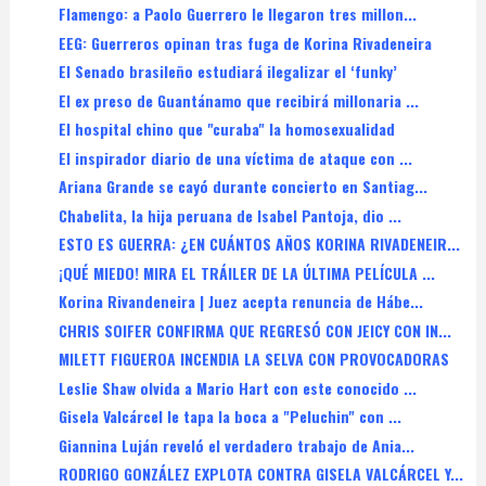
Flamengo: a Paolo Guerrero le llegaron tres millon...
EEG: Guerreros opinan tras fuga de Korina Rivadeneira
El Senado brasileño estudiará ilegalizar el ‘funky’
El ex preso de Guantánamo que recibirá millonaria ...
El hospital chino que "curaba" la homosexualidad
El inspirador diario de una víctima de ataque con ...
Ariana Grande se cayó durante concierto en Santiag...
Chabelita, la hija peruana de Isabel Pantoja, dio ...
ESTO ES GUERRA: ¿EN CUÁNTOS AÑOS KORINA RIVADENEIR...
¡QUÉ MIEDO! MIRA EL TRÁILER DE LA ÚLTIMA PELÍCULA ...
Korina Rivandeneira | Juez acepta renuncia de Hábe...
CHRIS SOIFER CONFIRMA QUE REGRESÓ CON JEICY CON IN...
MILETT FIGUEROA INCENDIA LA SELVA CON PROVOCADORAS
Leslie Shaw olvida a Mario Hart con este conocido ...
Gisela Valcárcel le tapa la boca a "Peluchin" con ...
Giannina Luján reveló el verdadero trabajo de Ania...
RODRIGO GONZÁLEZ EXPLOTA CONTRA GISELA VALCÁRCEL Y...