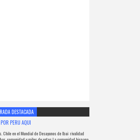
RADA DESTACADA
 POR PERU AQUI
s. Chile en el Mundial de Desayunos de Ibai: rivalidad
bor, comunidad y miles de votos La comunidad hispana