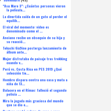
▼
“Asu Mare 3”: ¿Cuántas personas vieron
la película...
La divertida caída de un gato al perder el
equilib...
El viral del momento: video es
denominado como el ...
Anciano recibe un obsequio de su hija y
su reacció...
Tekashi 6ix9ine posterga lanzamiento de
álbum ante...
Mujer disfrutaba de paisaje tras trekking
cuando v...
Perú vs. Costa Rica en PES 2019 ¿Qué
selección tie...
Hombre dispara contra una casa y mata a
niña de 13...
Balacera en el Rímac: falleció el segundo
policía ...
Mira la jugada más graciosa del mundo
que se dio e...