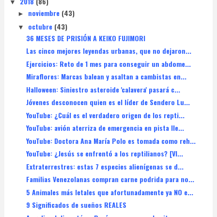
2018
(86)
▼
noviembre
(43)
►
octubre
(43)
▼
36 MESES DE PRISIÓN A KEIKO FUJIMORI
Las cinco mejores leyendas urbanas, que no dejaron...
Ejercicios: Reto de 1 mes para conseguir un abdome...
Miraflores: Marcas balean y asaltan a cambistas en...
Halloween: Siniestro asteroide 'calavera' pasará c...
Jóvenes desconocen quien es el líder de Sendero Lu...
YouTube: ¿Cuál es el verdadero origen de los repti...
YouTube: avión aterriza de emergencia en pista lle...
YouTube: Doctora Ana María Polo es tomada como reh...
YouTube: ¿Jesús se enfrentó a los reptilianos? [VI...
Extraterrestres: estas 7 especies alienígenas se d...
Familias Venezolanas compran carne podrida para no...
5 Animales más letales que afortunadamente ya NO e...
9 Significados de sueños REALES