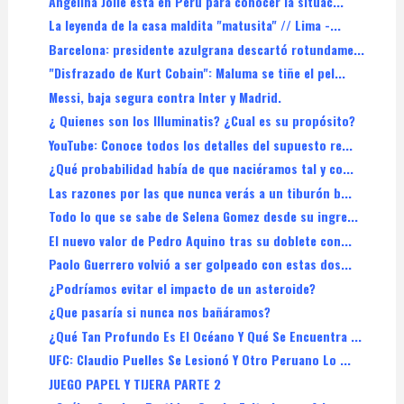
Angelina Jolie está en Perú para conocer la situac...
La leyenda de la casa maldita "matusita" // Lima -...
Barcelona: presidente azulgrana descartó rotundame...
"Disfrazado de Kurt Cobain": Maluma se tiñe el pel...
Messi, baja segura contra Inter y Madrid.
¿ Quienes son los Illuminatis? ¿Cual es su propósito?
YouTube: Conoce todos los detalles del supuesto re...
¿Qué probabilidad había de que naciéramos tal y co...
Las razones por las que nunca verás a un tiburón b...
Todo lo que se sabe de Selena Gomez desde su ingre...
El nuevo valor de Pedro Aquino tras su doblete con...
Paolo Guerrero volvió a ser golpeado con estas dos...
¿Podríamos evitar el impacto de un asteroide?
¿Que pasaría si nunca nos bañáramos?
¿Qué Tan Profundo Es El Océano Y Qué Se Encuentra ...
UFC: Claudio Puelles Se Lesionó Y Otro Peruano Lo ...
JUEGO PAPEL Y TIJERA PARTE 2