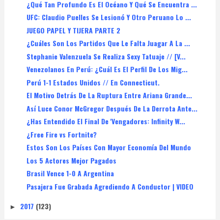
¿Qué Tan Profundo Es El Océano Y Qué Se Encuentra ...
UFC: Claudio Puelles Se Lesionó Y Otro Peruano Lo ...
JUEGO PAPEL Y TIJERA PARTE 2
¿Cuáles Son Los Partidos Que Le Falta Juagar A La ...
Stephanie Valenzuela Se Realiza Sexy Tatuaje // [V...
Venezolanos En Perú: ¿Cuál Es El Perfil De Los Mig...
Perú 1-1 Estados Unidos // En Connecticut.
El Motivo Detrás De La Ruptura Entre Ariana Grande...
Así Luce Conor McGregor Después De La Derrota Ante...
¿Has Entendido El Final De 'Vengadores: Infinity W...
¿Free Fire vs Fortnite?
Estos Son Los Países Con Mayor Economía Del Mundo
Los 5 Actores Mejor Pagados
Brasil Vence 1-0 A Argentina
Pasajera Fue Grabada Agrediendo A Conductor | VIDEO
2017
(123)
►