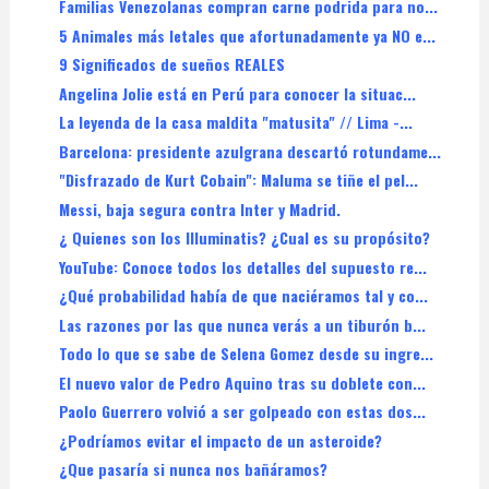
Familias Venezolanas compran carne podrida para no...
5 Animales más letales que afortunadamente ya NO e...
9 Significados de sueños REALES
Angelina Jolie está en Perú para conocer la situac...
La leyenda de la casa maldita "matusita" // Lima -...
Barcelona: presidente azulgrana descartó rotundame...
"Disfrazado de Kurt Cobain": Maluma se tiñe el pel...
Messi, baja segura contra Inter y Madrid.
¿ Quienes son los Illuminatis? ¿Cual es su propósito?
YouTube: Conoce todos los detalles del supuesto re...
¿Qué probabilidad había de que naciéramos tal y co...
Las razones por las que nunca verás a un tiburón b...
Todo lo que se sabe de Selena Gomez desde su ingre...
El nuevo valor de Pedro Aquino tras su doblete con...
Paolo Guerrero volvió a ser golpeado con estas dos...
¿Podríamos evitar el impacto de un asteroide?
¿Que pasaría si nunca nos bañáramos?