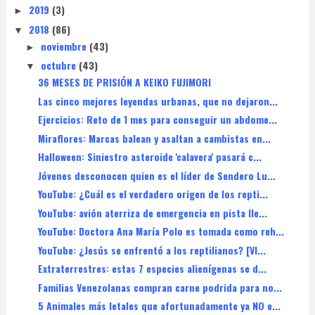
2019
(3)
►
2018
(86)
▼
noviembre
(43)
►
octubre
(43)
▼
36 MESES DE PRISIÓN A KEIKO FUJIMORI
Las cinco mejores leyendas urbanas, que no dejaron...
Ejercicios: Reto de 1 mes para conseguir un abdome...
Miraflores: Marcas balean y asaltan a cambistas en...
Halloween: Siniestro asteroide 'calavera' pasará c...
Jóvenes desconocen quien es el líder de Sendero Lu...
YouTube: ¿Cuál es el verdadero origen de los repti...
YouTube: avión aterriza de emergencia en pista lle...
YouTube: Doctora Ana María Polo es tomada como reh...
YouTube: ¿Jesús se enfrentó a los reptilianos? [VI...
Extraterrestres: estas 7 especies alienígenas se d...
Familias Venezolanas compran carne podrida para no...
5 Animales más letales que afortunadamente ya NO e...