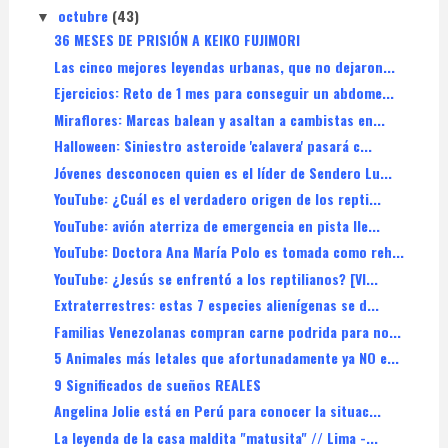
octubre
(43)
▼
36 MESES DE PRISIÓN A KEIKO FUJIMORI
Las cinco mejores leyendas urbanas, que no dejaron...
Ejercicios: Reto de 1 mes para conseguir un abdome...
Miraflores: Marcas balean y asaltan a cambistas en...
Halloween: Siniestro asteroide 'calavera' pasará c...
Jóvenes desconocen quien es el líder de Sendero Lu...
YouTube: ¿Cuál es el verdadero origen de los repti...
YouTube: avión aterriza de emergencia en pista lle...
YouTube: Doctora Ana María Polo es tomada como reh...
YouTube: ¿Jesús se enfrentó a los reptilianos? [VI...
Extraterrestres: estas 7 especies alienígenas se d...
Familias Venezolanas compran carne podrida para no...
5 Animales más letales que afortunadamente ya NO e...
9 Significados de sueños REALES
Angelina Jolie está en Perú para conocer la situac...
La leyenda de la casa maldita "matusita" // Lima -...