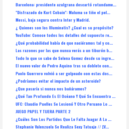
Barcelona: presidente azulgrana descartó rotundame...
"Disfrazado de Kurt Cobain": Maluma se tiñe el pel...
Messi, baja segura contra Inter y Madrid.
¿ Quienes son los Illuminatis? ¿Cual es su propósito?
YouTube: Conoce todos los detalles del supuesto re...
¿Qué probabilidad había de que naciéramos tal y co...
Las razones por las que nunca verás a un tiburón b...
Todo lo que se sabe de Selena Gomez desde su ingre...
El nuevo valor de Pedro Aquino tras su doblete con...
Paolo Guerrero volvió a ser golpeado con estas dos...
¿Podríamos evitar el impacto de un asteroide?
¿Que pasaría si nunca nos bañáramos?
¿Qué Tan Profundo Es El Océano Y Qué Se Encuentra ...
UFC: Claudio Puelles Se Lesionó Y Otro Peruano Lo ...
JUEGO PAPEL Y TIJERA PARTE 2
¿Cuáles Son Los Partidos Que Le Falta Juagar A La ...
Stephanie Valenzuela Se Realiza Sexy Tatuaje // [V...