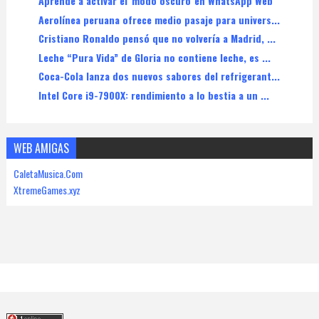
Aprende a activar el 'modo oscuro' en WhatsApp Web
Aerolínea peruana ofrece medio pasaje para univers...
Cristiano Ronaldo pensó que no volvería a Madrid, ...
Leche “Pura Vida” de Gloria no contiene leche, es ...
Coca-Cola lanza dos nuevos sabores del refrigerant...
Intel Core i9-7900X: rendimiento a lo bestia a un ...
WEB AMIGAS
CaletaMusica.Com
XtremeGames.xyz